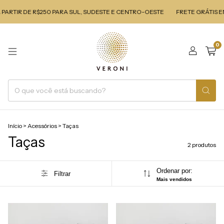
PARTIR DE R$250 PARA SUL, SUDESTE E CENTRO-OESTE
FRETE GRÁTIS E
0
Início
>
Acessórios
>
Taças
Taças
2 produtos
Ordenar por:
Filtrar
Mais vendidos