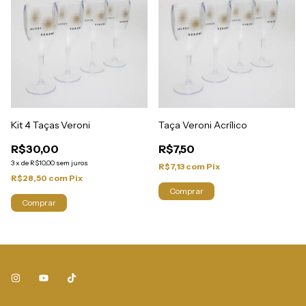
Kit 4 Taças Veroni
Taça Veroni Acrílico
R$30,00
R$7,50
3
x
de
R$10,00
sem juros
R$7,13
com
Pix
R$28,50
com
Pix