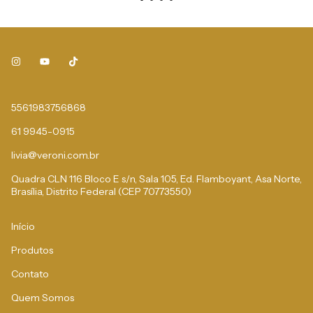
5561983756868
61 9945-0915
livia@veroni.com.br
Quadra CLN 116 Bloco E s/n, Sala 105, Ed. Flamboyant, Asa Norte,
Brasília, Distrito Federal (CEP 70773550)
Início
Produtos
Contato
Quem Somos