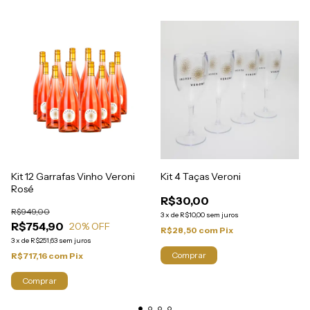
Kit 12 Garrafas Vinho Veroni
Kit 4 Taças Veroni
Rosé
R$30,00
R$949,00
3
x
de
R$10,00
sem juros
R$754,90
20
% OFF
R$28,50
com
Pix
3
x
de
R$251,63
sem juros
R$717,16
com
Pix