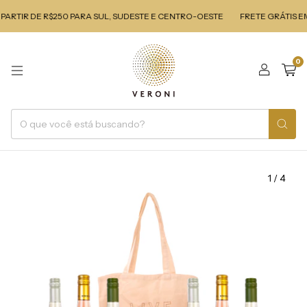
ARTIR DE R$250 PARA SUL, SUDESTE E CENTRO-OESTE
FRETE GRÁTIS EM
0
1
/
4