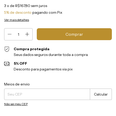
3
x de
R$167,80
sem juros
5% de desconto
pagando com Pix
Ver mais detalhes
Compra protegida
Seus dados seguros durante toda a compra.
5% OFF
Desconto para pagamentos via pix
Entregas para o CEP:
Alterar CEP
Meios de envio
Calcular
Não sei meu CEP